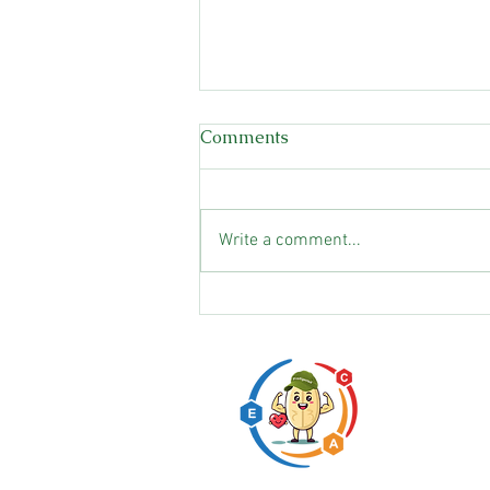
Comments
Write a comment...
Những điều kì diệu có thể
đến với bạn khi sử dụng Bio-
MRII.