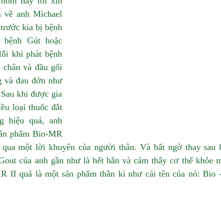
hôm nay tôi xin 
n về anh Michael 
rước kia bị bệnh 
 bệnh Gút hoặc 
i khi phát bệnh 
 chân và đầu gối 
 và đau đớn như 
Sau khi được gia 
u loại thuốc đắt 
g hiệu quả, anh 
sản phẩm Bio-MR 
 qua một lời khuyên của người thân. Và bất ngờ thay sau k
Gout của anh gần như là hết hẳn và cảm thấy cơ thể khỏe m
 II quả là một sản phẩm thần kì như cái tên của nó: Bio -