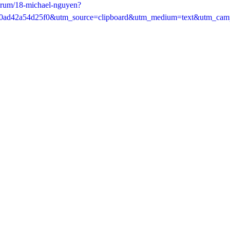
hrum/18-michael-nguyen?
0ad42a54d25f0&utm_source=clipboard&utm_medium=text&utm_campa