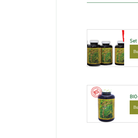
Set 
B
BIO
B