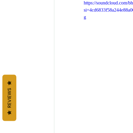
https://soundcloud.com/b
si=4cd6833f58a244e88a0
g
REVIEWS