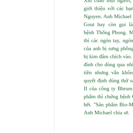
Xin chào mọi người, 
giới thiệu với các bạ
Nguyen. Anh Michael t
Gout hay còn gọi là
bệnh Thống Phong. Mỗ
thì các ngón tay, ngón
của anh bị sưng phồng
bị kim đâm chích vào. 
đình cho dùng qua nhiề
tiền nhưng vẫn khôn
quyết định dùng thử 
II của công ty Bhrum
phẩm thì chứng bệnh 
hết. "Sản phẩm Bio-MR
Anh Michael chia sẽ. 