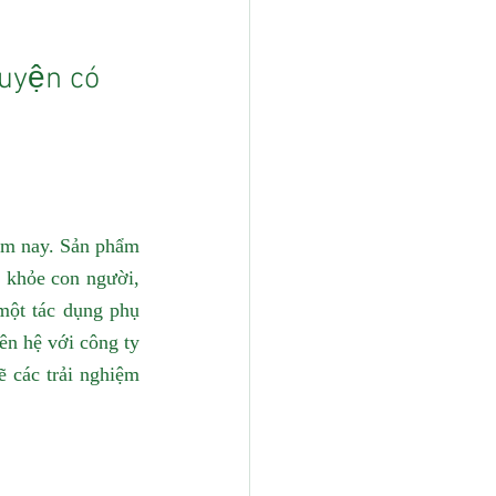
uyện có 
ôm nay. Sản phẩm 
 khỏe con người, 
một tác dụng phụ 
n hệ với công ty 
 các trải nghiệm 