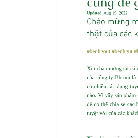
cũng dễ g
Updated:
Aug 19, 2022
Chào mừng mọ
thật của các 
#benhgout
#benhgut
#
Xin chào mừng tất cả 
của công ty Bhrum là 
có nhiều tác dụng tuy
nào. Vì vậy sản phẩm đ
để có thể chia sẽ các 
tuyệt vời của các khá