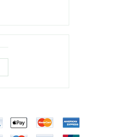
giết người thầm lặng"
 rình rập xung quanh
g ta.
Tel: 1(800) 338-4121
Email:
Shipping@Bhrum.com