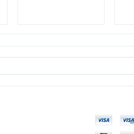
Bệnh Tiểu Đường : Căn bệnh
"Kẻ 
không thể xem thường.
luôn
chún