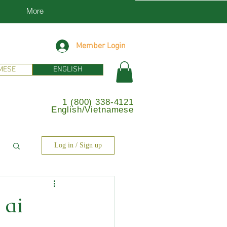
More
Member Login
MESE
ENGLISH
1 (800) 338-4121
English/Vietnamese
Log in / Sign up
 ai