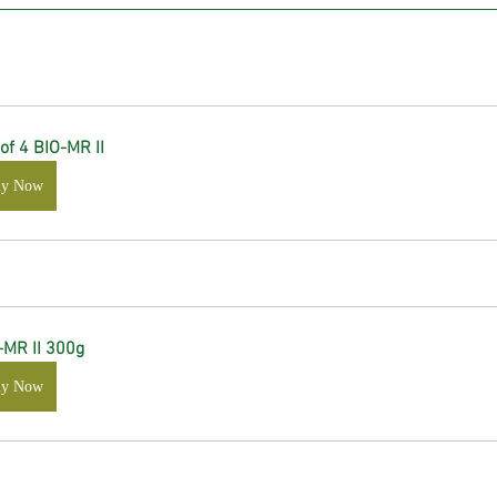
of 4 BIO-MR II
uy Now
-MR II 300g
uy Now